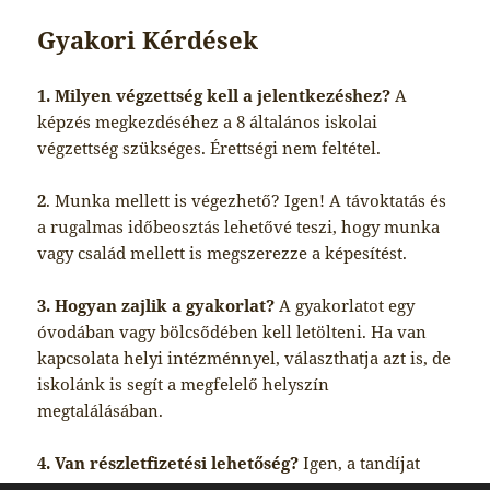
Gyakori Kérdések
1. Milyen végzettség kell a jelentkezéshez?
A
képzés megkezdéséhez a 8 általános iskolai
végzettség szükséges. Érettségi nem feltétel.
2
. Munka mellett is végezhető? Igen! A távoktatás és
a rugalmas időbeosztás lehetővé teszi, hogy munka
vagy család mellett is megszerezze a képesítést.
3. Hogyan zajlik a gyakorlat?
A gyakorlatot egy
óvodában vagy bölcsődében kell letölteni. Ha van
kapcsolata helyi intézménnyel, választhatja azt is, de
iskolánk is segít a megfelelő helyszín
megtalálásában.
4. Van részletfizetési lehetőség?
Igen, a tandíjat
kamatmentes részletekben is fizetheti a tanfolyam