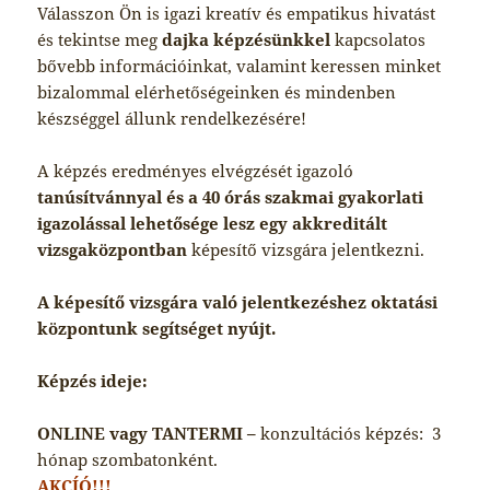
Válasszon Ön is igazi kreatív és empatikus hivatást
és tekintse meg
dajka képzésünkkel
kapcsolatos
bővebb információinkat, valamint keressen minket
bizalommal elérhetőségeinken és mindenben
készséggel állunk rendelkezésére!
A képzés eredményes elvégzését igazoló
tanúsítvánnyal és a 40 órás szakmai gyakorlati
igazolással lehetősége lesz egy akkreditált
vizsgaközpontban
képesítő vizsgára jelentkezni.
A képesítő vizsgára való jelentkezéshez oktatási
központunk segítséget nyújt.
Képzés ideje:
ONLINE vagy TANTERMI –
konzultációs képzés: 3
hónap szombatonként.
AKCÍÓ!!!