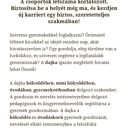
A csoportok létszáma korlátozott.
Biztosítsa be a helyét még ma, és kezdjen
új karriert egy biztos, szeretetteljes
szakmában!
Szeretne gyermekekkel foglalkozni? Örömmel
töltené kicsikkel az idejét minden nap, akár
hivatásszerűen is? Úgy gondolja, elég türelme van a
lurkókhoz, és szívesen segítene a legfiatalabb
generációnak? A
dajka
igazán megfelelő hivatás
lehet Önnek!
A dajka
bölcsődében, mini bölcsődében,
óvodában, gyermekotthonban
dolgozó szakember.
A gondozás és nevelés intézményeiben dolgozó
pedagógusok és kisgyermeknevelők segítőtársa a
gyermek gondozásában. A dajka a
bölcsődés
és
óvodáskorú
gyermek gondozását,
nevelését ellátó intézményben a felsőfokú