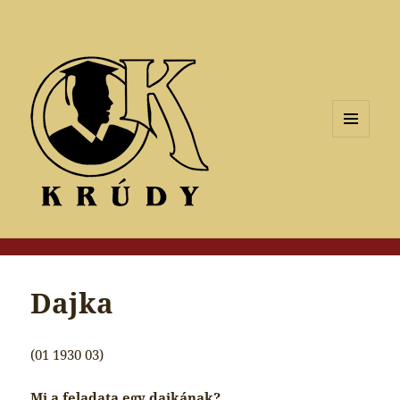
MENÜ
ÉS
WIDGETEK
Dajka
(01 1930 03)
Mi a feladata egy dajkának?