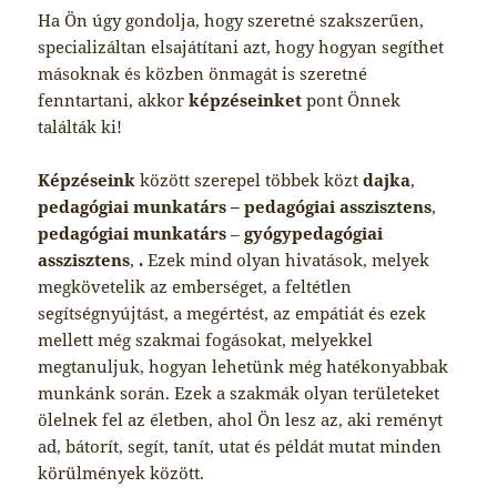
Ha Ön úgy gondolja, hogy szeretné szakszerűen,
specializáltan elsajátítani azt, hogy hogyan segíthet
másoknak és közben önmagát is szeretné
fenntartani, akkor
képzéseinket
pont Önnek
találták ki!
Képzéseink
között szerepel többek közt
dajka
,
pedagógiai munkatárs – pedagógiai asszisztens
,
pedagógiai munkatárs
–
gyógypedagógiai
asszisztens
,
.
Ezek mind olyan hivatások, melyek
megkövetelik az emberséget, a feltétlen
segítségnyújtást, a megértést, az empátiát és ezek
mellett még szakmai fogásokat, melyekkel
megtanuljuk, hogyan lehetünk még hatékonyabbak
munkánk során. Ezek a szakmák olyan területeket
ölelnek fel az életben, ahol Ön lesz az, aki reményt
ad, bátorít, segít, tanít, utat és példát mutat minden
körülmények között.