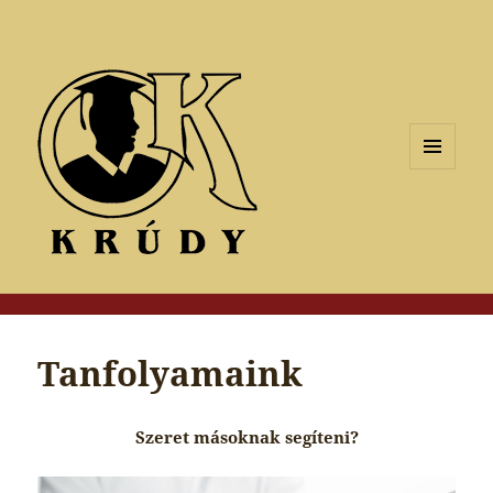
MENÜ
ÉS
WIDGETEK
Tanfolyamaink
Szeret másoknak segíteni?