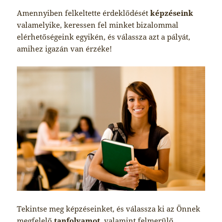
Amennyiben felkeltette érdeklődését
képzéseink
valamelyike, keressen fel minket bizalommal
elérhetőségeink egyikén, és válassza azt a pályát,
amihez igazán van érzéke!
Tekintse meg képzéseinket, és válassza ki az Önnek
megfelelő
tanfolyamot
, valamint felmerülő