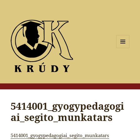
MENÜ
ÉS
WIDGETEK
5414001_gyogypedagogi
ai_segito_munkatars
5414001_gyogypedagogiai_segito_munkatars