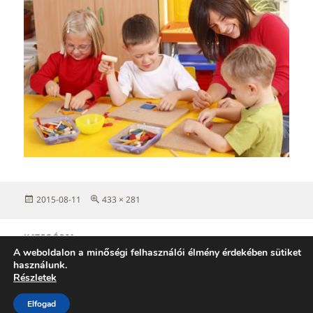
Közzétéve
Teljes
2015-08-11
433 × 281
méret
Bejegyzés
KATEGÓRIA
navigáció
:
A weboldalon a minőségi felhasználói élmény érdekében sütiket
használunk.
Dajka
Részletek
Elfogad