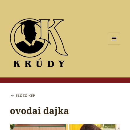
MENÜ
ÉS
WIDGETEK
ELŐZŐ KÉP
ovodai dajka