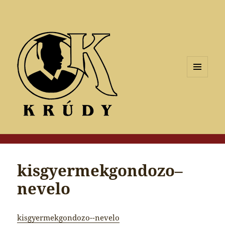
MENÜ
ÉS
WIDGETEK
kisgyermekgondozo–
nevelo
kisgyermekgondozo--nevelo