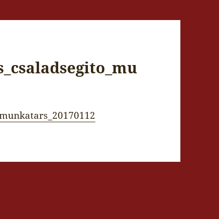
s_csaladsegito_mu
o_munkatars_20170112