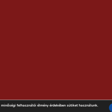
 minőségi felhasználói élmény érdekében sütiket használunk.